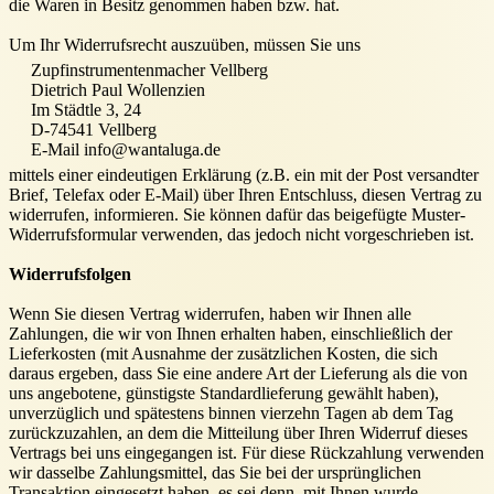
die Waren in Besitz genommen haben bzw. hat.
Um Ihr Widerrufsrecht auszuüben, müssen Sie uns
Zupfinstrumentenmacher Vellberg
Dietrich Paul Wollenzien
Im Städtle 3, 24
D-74541 Vellberg
E-Mail info@wantaluga.de
mittels einer eindeutigen Erklärung (z.B. ein mit der Post versandter
Brief, Telefax oder E-Mail) über Ihren Entschluss, diesen Vertrag zu
widerrufen, informieren. Sie können dafür das beigefügte Muster-
Widerrufsformular verwenden, das jedoch nicht vorgeschrieben ist.
Widerrufsfolgen
Wenn Sie diesen Vertrag widerrufen, haben wir Ihnen alle
Zahlungen, die wir von Ihnen erhalten haben, einschließlich der
Lieferkosten (mit Ausnahme der zusätzlichen Kosten, die sich
daraus ergeben, dass Sie eine andere Art der Lieferung als die von
uns angebotene, günstigste Standardlieferung gewählt haben),
unverzüglich und spätestens binnen vierzehn Tagen ab dem Tag
zurückzuzahlen, an dem die Mitteilung über Ihren Widerruf dieses
Vertrags bei uns eingegangen ist. Für diese Rückzahlung verwenden
wir dasselbe Zahlungsmittel, das Sie bei der ursprünglichen
Transaktion eingesetzt haben, es sei denn, mit Ihnen wurde