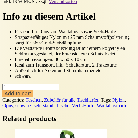
inkl. 19 % MwSt.
zzgl.
Versandkosten
Info zu diesem Artikel
Passend für Opus von Wantaluga sowie Veeh-Harfe
Strapazierfähiges Nylon mit 25 mm Schaumstoffpolsterung
sorgt für 360-Grad-Stoßdämpfung
Die verstärkte Frontabdeckung ist mit einem Polyethylen-
Schirm ausgestattet, der bruchsicheren Schutz bietet
Innenabmessungen: 80 x 50 x 10 cm.
Ideal zum Transport, inkl. Schultergurt, 2 Tragegurte
Außenfach für Noten und Stimmhammer etc.
schwarz
Tasche
für
Add to cart
Opus
Categories:
Taschen
,
Zubehör für alle Tischharfen
Tags:
Nylon
,
quantity
Opus
,
schwarz
,
sehr stabil
,
Tasche
,
Veeh-Harfe
,
Wantalugaharfen
Related products